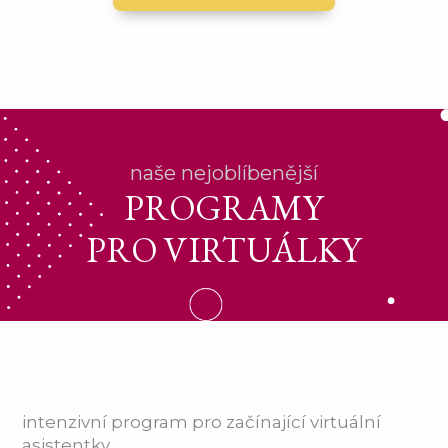
naše nejoblíbenější
PROGRAMY
PRO VIRTUÁLKY
intenzivní program pro začínající virtuální
asistentky