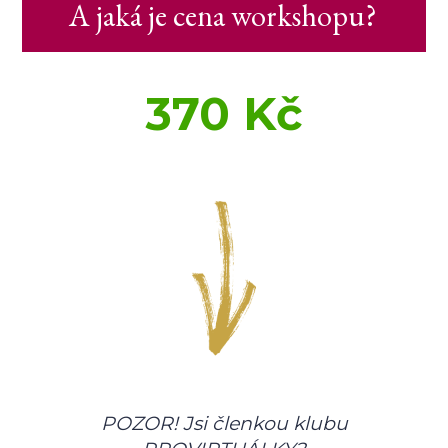
A jaká je cena workshopu?
370 Kč
POZOR! Jsi členkou klubu