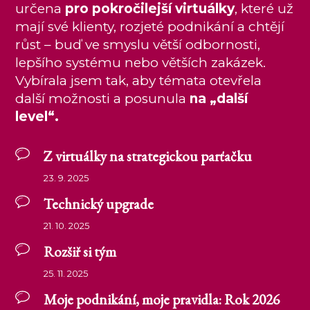
určena
pro pokročilejší virtuálky
, které už
mají své klienty, rozjeté podnikání a chtějí
růst – buď ve smyslu větší odbornosti,
lepšího systému nebo větších zakázek.
Vybírala jsem tak, aby témata otevřela
další možnosti a posunula
na „další
level“.
Z virtuálky na strategickou parťačku
23. 9. 2025
Technický upgrade
21. 10. 2025
Rozšiř si tým
25. 11. 2025
Moje podnikání, moje pravidla: Rok 2026