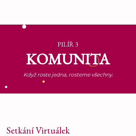
PILÍŘ 3
KOMUNITA
Když roste jedna, rosteme všechny.
Setkání Virtuálek