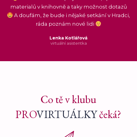
materialů v knihovně a taky možnost dotazů
A doufám, že bude i nějaké setkání v Hradci,
ráda poznám nové lidi
Lenka Kotlářová
virtuální asistentka
Co tě v klubu
PRO
VIRTUÁLKY
čeká?