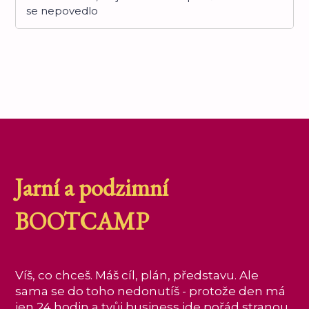
se nepovedlo
Jarní a podzimní
BOOTCAMP
Víš, co chceš. Máš cíl, plán, představu. Ale
sama se do toho nedonutíš - protože den má
jen 24 hodin a tvůj business jde pořád stranou.