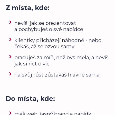
Z místa, kde:
nevíš, jak se prezentovat
a pochybuješ o své nabídce
klientky přicházejí náhodně - nebo
čekáš, až se ozvou samy
pracuješ za míň, než bys měla, a nevíš
jak si říct o víc
na svůj růst zůstáváš hlavně sama
Do místa, kde:
máš web, jasný brand a nabídku,