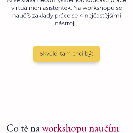
AI se stává neodmyslitelnou součástí práce
virtuálních asistentek. Na workshopu se
naučíš základy práce se 4 nejčastějšími
nástroji.
Skvělé, tam chci být
Co tě na
workshopu naučím