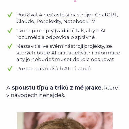
Používat 4 nejčastější nástroje - ChatGPT,
Claude, Perplexity, NotebookLM
Tvořit prompty (zadání) tak, aby ti AI
rozumělo a odpovídalo správně
Nastavit si ve svém nástroji projekty, ze
kterých bude AI brát adekvátní informace
a ty je nebudeš muset dokola opakovat
Rozcestník dalších AI nástrojů
A
spoustu tipů a triků z mé praxe
, které
v návodech nenajdeš.