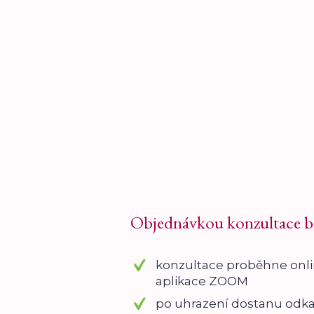
Objednávkou konzultace be
konzultace proběhne onli
aplikace ZOOM
po uhrazení dostanu odka