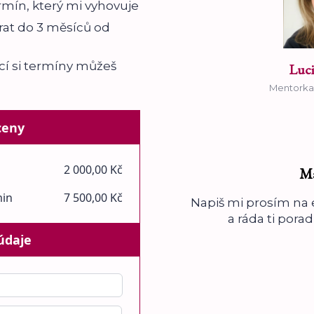
rmín, který mi vyhovuje
rat do 3 měsíců od
ací si termíny můžeš
Luci
Mentorka 
ceny
2 000,00 Kč
Má
min
7 500,00 Kč
Napiš mi prosím na 
a ráda ti pora
údaje