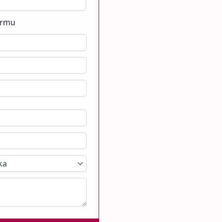
irmu
ka