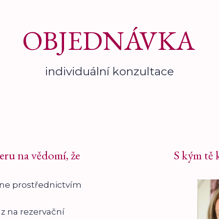
OBJEDNÁVKA
individuální konzultace
ru na vědomí, že
S kým tě 
ne prostřednictvím
z na rezervační