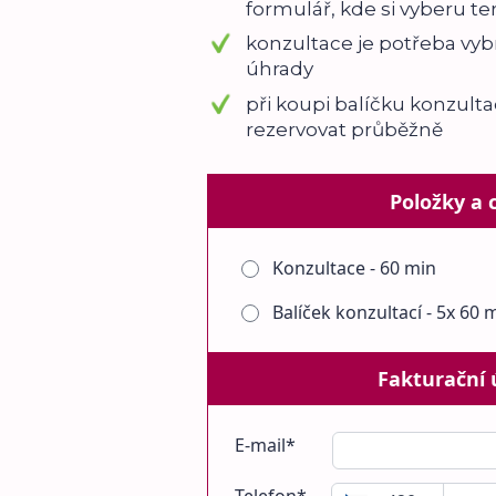
formulář, kde si vyberu te
konzultace je potřeba vyb
úhrady
při koupi balíčku konzult
rezervovat průběžně
Položky a 
Konzultace - 60 min
Balíček konzultací - 5x 60 
Fakturační 
E-mail*