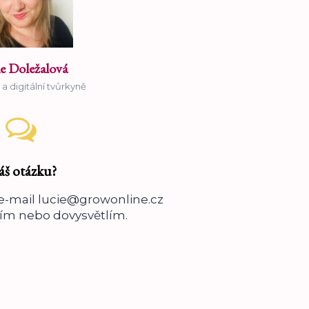
e Doležalová
a digitální tvůrkyně
š otázku?
e-mail lucie@growonline.cz
dím nebo dovysvětlím.