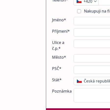
Telefon*
+420
Nakupuji na f
Jméno*
Příjmení*
Ulice a
č.p.*
Město*
PSČ*
Stát*
Česká republi
Poznámka